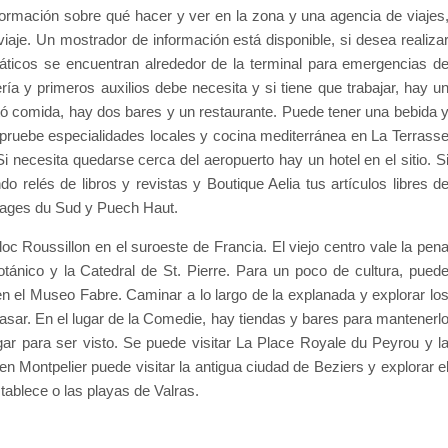
nformación sobre qué hacer y ver en la zona y una agencia de viajes
aje. Un mostrador de información está disponible, si desea realiza
áticos se encuentran alrededor de la terminal para emergencias d
ía y primeros auxilios debe necesita y si tiene que trabajar, hay u
altó comida, hay dos bares y un restaurante. Puede tener una bebida 
 pruebe especialidades locales y cocina mediterránea en La Terrass
i necesita quedarse cerca del aeropuerto hay un hotel en el sitio. S
 relés de libros y revistas y Boutique Aelia tus artículos libres d
pages du Sud y Puech Haut.
c Roussillon en el suroeste de Francia. El viejo centro vale la pen
otánico y la Catedral de St. Pierre. Para un poco de cultura, pued
en el Museo Fabre. Caminar a lo largo de la explanada y explorar lo
sar. En el lugar de la Comedie, hay tiendas y bares para mantenerl
gar para ser visto. Se puede visitar La Place Royale du Peyrou y l
n Montpelier puede visitar la antigua ciudad de Beziers y explorar e
stablece o las playas de Valras.