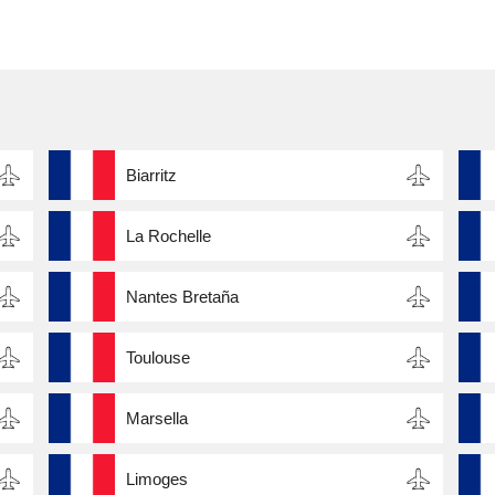
Biarritz
La Rochelle
Nantes Bretaña
Toulouse
Marsella
Limoges