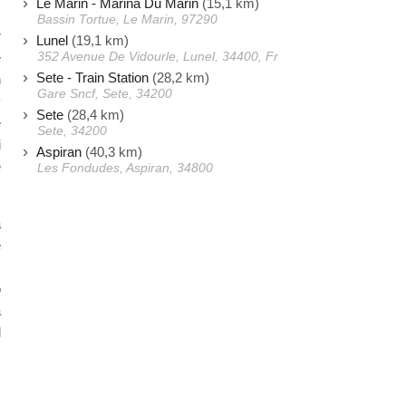
Le Marin - Marina Du Marin
(15,1 km)
,
Bassin Tortue, Le Marin, 97290
r
Lunel
(19,1 km)
352 Avenue De Vidourle, Lunel, 34400, Fr
e
Sete - Train Station
(28,2 km)
n
Gare Sncf, Sete, 34200
y
Sete
(28,4 km)
e
Sete, 34200
i
Aspiran
(40,3 km)
e
Les Fondudes, Aspiran, 34800
a
e
s
o
a
l