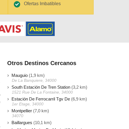
Ofertas Imbatibles
Otros Destinos Cercanos
Mauguio
(1,9 km)
De La Banquiere, 34000
South Estación De Tren Station
(3,2 km)
1521 Rue De La Fontaine, 34000
o
Estación De Ferrocarril Tgv De
(6,9 km)
n
1er Etage, 34000
s
Montpellier
(7,0 km)
34070
Baillargues
(10,1 km)
e