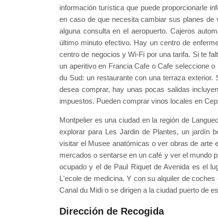
información turística que puede proporcionarle i
en caso de que necesita cambiar sus planes de vi
alguna consulta en el aeropuerto. Cajeros autom
último minuto efectivo. Hay un centro de enfermer
centro de negocios y Wi-Fi por una tarifa. Si te f
un aperitivo en Francia Cafe o Cafe seleccione o
du Sud: un restaurante con una terraza exterior. S
desea comprar, hay unas pocas salidas incluyendo
impuestos. Pueden comprar vinos locales en Ce
Montpelier es una ciudad en la región de Languedo
explorar para Les Jardin de Plantes, un jardín b
visitar el Musee anatómicas o ver obras de arte 
mercados o sentarse en un café y ver el mundo pa
ocupado y el de Paul Riquet de Avenida es el lu
L'ecole de medicina. Y con su alquiler de coches e
Canal du Midi o se dirigen a la ciudad puerto de e
Dirección de Recogida