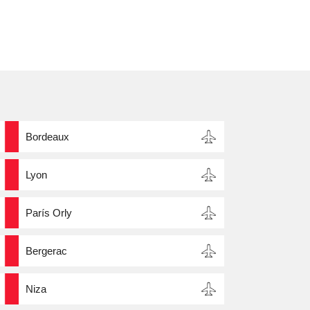
Bordeaux
Lyon
París Orly
Bergerac
Niza