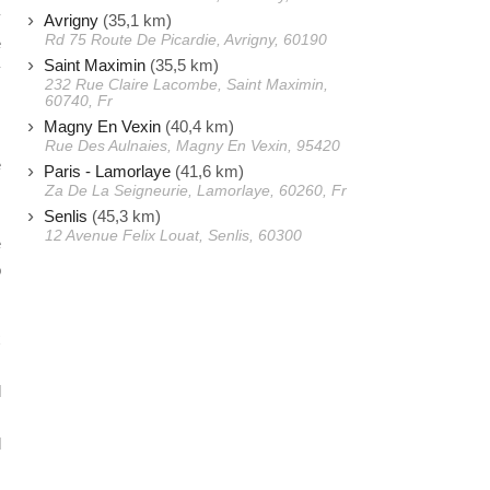
y
Avrigny
(35,1 km)
Rd 75 Route De Picardie, Avrigny, 60190
e
Saint Maximin
(35,5 km)
y
232 Rue Claire Lacombe, Saint Maximin,
,
60740, Fr
Magny En Vexin
(40,4 km)
Rue Des Aulnaies, Magny En Vexin, 95420
e
Paris - Lamorlaye
(41,6 km)
.
Za De La Seigneurie, Lamorlaye, 60260, Fr
Senlis
(45,3 km)
.
12 Avenue Felix Louat, Senlis, 60300
e
o
x
s
l
.
l