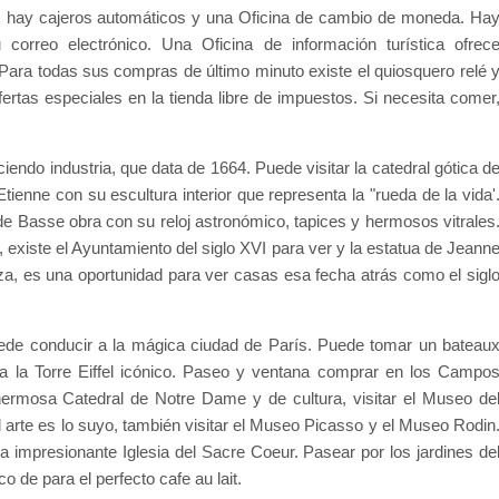
o, hay cajeros automáticos y una Oficina de cambio de moneda. Ha
 correo electrónico. Una Oficina de información turística ofrec
Para todas sus compras de último minuto existe el quiosquero relé 
ertas especiales en la tienda libre de impuestos. Si necesita comer
endo industria, que data de 1664. Puede visitar la catedral gótica d
 Etienne con su escultura interior que representa la "rueda de la vida'
 de Basse obra con su reloj astronómico, tapices y hermosos vitrales
le, existe el Ayuntamiento del siglo XVI para ver y la estatua de Jeann
aza, es una oportunidad para ver casas esa fecha atrás como el sigl
ede conducir a la mágica ciudad de París. Puede tomar un bateau
 a la Torre Eiffel icónico. Paseo y ventana comprar en los Campo
a hermosa Catedral de Notre Dame y de cultura, visitar el Museo de
 arte es lo suyo, también visitar el Museo Picasso y el Museo Rodin
la impresionante Iglesia del Sacre Coeur. Pasear por los jardines de
 de para el perfecto cafe au lait.