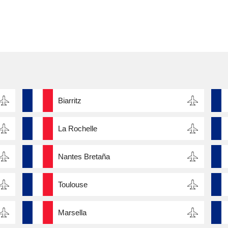
Biarritz
La Rochelle
Nantes Bretaña
Toulouse
Marsella