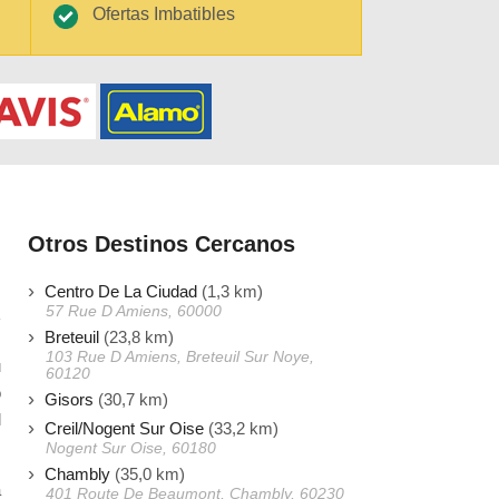
Ofertas Imbatibles
Otros Destinos Cercanos
Centro De La Ciudad
(1,3 km)
57 Rue D Amiens, 60000
Breteuil
(23,8 km)
103 Rue D Amiens, Breteuil Sur Noye,
u
60120
o
Gisors
(30,7 km)
l
Creil/Nogent Sur Oise
(33,2 km)
Nogent Sur Oise, 60180
Chambly
(35,0 km)
a
401 Route De Beaumont, Chambly, 60230