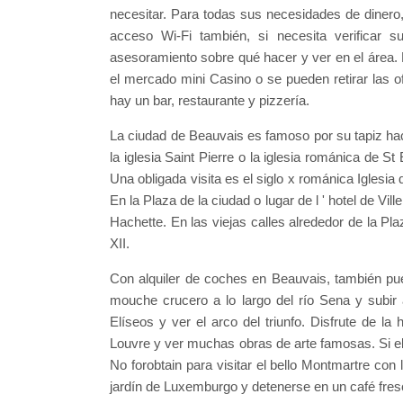
necesitar. Para todas sus necesidades de diner
acceso Wi-Fi también, si necesita verificar su
asesoramiento sobre qué hacer y ver en el área. 
el mercado mini Casino o se pueden retirar las of
hay un bar, restaurante y pizzería.
La ciudad de Beauvais es famoso por su tapiz haci
la iglesia Saint Pierre o la iglesia románica de St
Una obligada visita es el siglo x románica Iglesia
En la Plaza de la ciudad o lugar de l ' hotel de Vil
Hachette. En las viejas calles alrededor de la Pl
XII.
Con alquiler de coches en Beauvais, también pu
mouche crucero a lo largo del río Sena y subir
Elíseos y ver el arco del triunfo. Disfrute de l
Louvre y ver muchas obras de arte famosas. Si el
No forobtain para visitar el bello Montmartre con 
jardín de Luxemburgo y detenerse en un café fresco