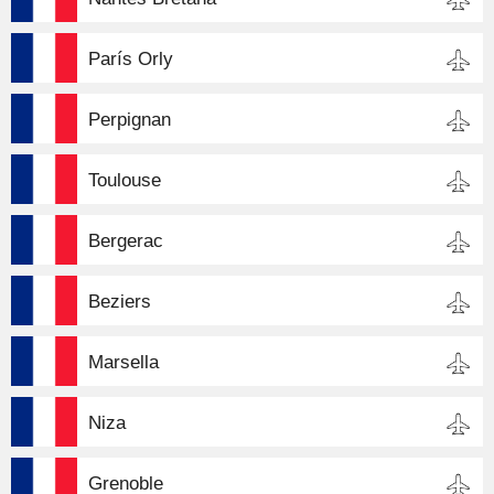
París Orly
Perpignan
Toulouse
Bergerac
Beziers
Marsella
Niza
Grenoble