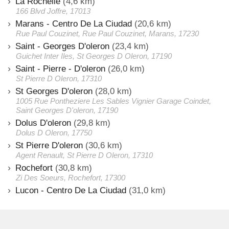
La Rochelle
(4,6 km)
166 Blvd Joffre, 17013
Marans - Centro De La Ciudad
(20,6 km)
Rue Paul Couzinet, Rue Paul Couzinet, Marans, 17230
Saint - Georges D'oleron
(23,4 km)
Guichet Inter Iles, St Georges D Oleron, 17190
Saint - Pierre - D'oleron
(26,0 km)
St Pierre D Oleron, 17310
St Georges D'oleron
(28,0 km)
1005 Rue Pontheziere Les Sables Vignier Garage Coindet,
Saint Georges D'oleron, 17190
Dolus D'oleron
(29,8 km)
Dolus D Oleron, 17750
St Pierre D'oleron
(30,6 km)
Agent Renault, St Pierre D Oleron, 17310
Rochefort
(30,8 km)
Zi Des Soeurs, Rochefort, 17300
Lucon - Centro De La Ciudad
(31,0 km)