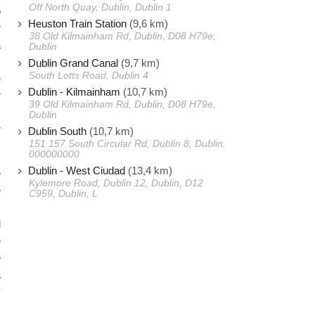
Off North Quay, Dublin, Dublin 1
o
Heuston Train Station
(9,6 km)
r
38 Old Kilmainham Rd, Dublin, D08 H79e,
á
Dublin
s
Dublin Grand Canal
(9,7 km)
South Lotts Road, Dublin 4
e
Dublin - Kilmainham
(10,7 km)
r
39 Old Kilmainham Rd, Dublin, D08 H79e,
s
Dublin
r
Dublin South
(10,7 km)
151 157 South Circular Rd, Dublin 8, Dublin,
000000000
Dublin - West Ciudad
(13,4 km)
e
Kylemore Road, Dublin 12, Dublin, D12
e
C959, Dublin, L
.
l
e
e
a
y