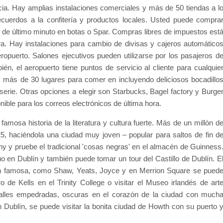
ncia. Hay amplias instalaciones comerciales y más de 50 tiendas a l
recuerdos a la confitería y productos locales. Usted puede compra
 de último minuto en botas o Spar. Compras libres de impuestos est
ra. Hay instalaciones para cambio de divisas y cajeros automático
ropuerto. Salones ejecutivos pueden utilizarse por los pasajeros d
n, el aeropuerto tiene puntos de servicio al cliente para cualquie
y más de 30 lugares para comer en incluyendo deliciosos bocadillo
sserie. Otras opciones a elegir son Starbucks, Bagel factory y Burge
nible para los correos electrónicos de última hora.
 famosa historia de la literatura y cultura fuerte. Más de un millón d
, haciéndola una ciudad muy joven – popular para saltos de fin d
ny y pruebe el tradicional 'cosas negras' en el almacén de Guinness
uo en Dublín y también puede tomar un tour del Castillo de Dublín. E
blín famosa, como Shaw, Yeats, Joyce y en Merrion Square se pued
o de Kells en el Trinity College o visitar el Museo irlandés de art
alles empedradas, oscuras en el corazón de la ciudad con much
 Dublín, se puede visitar la bonita ciudad de Howth con su puerto 