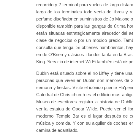
recorrido y 2 terminal para vuelos de larga dista
largo de los terminales todo venta de libros y 
perfume diseñador en suministros de Jo Malone o
disponible también para las gangas de última ho
están situadas estratégicamente alrededor del ae
clase de negocios o por un módico precio. Tambié
consulta que tenga. Si obtienes hambrientos, ha
en de O'Brien y clásicos irlandés tarifa en la Bra
King. Servicio de internet Wi-Fi también está dispo
Dublín está situado sobre el río Liffey y tiene una
personas que viven en Dublín son menores de 25
semana y fiestas. Visite el icónico puente Ha'pen
Catedral de Christchurch es el edificio más antig
Museo de escritores registra la historia de Du
ver la estatua de Oscar Wilde. Puede ver el libr
moderno. Temple Bar es el lugar después de c
música y comida. Y con su alquiler de coches en
camina de acantilado.