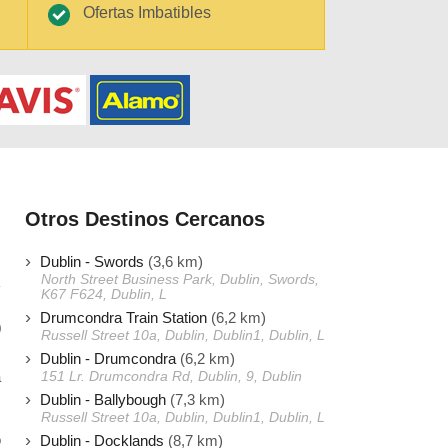
Ofertas Imbatibles
Otros Destinos Cercanos
Dublin - Swords
(3,6 km)
North Street Business Park, Dublin, Swords,
K67 F624, Dublin, L
Drumcondra Train Station
(6,2 km)
0
Russell Street 10a, Dublin, Dublin1, Dublin, L
,
Dublin - Drumcondra
(6,2 km)
a
151 Lr. Drumcondra Rd, Dublin, 9, Dublin
Dublin - Ballybough
(7,3 km)
Russell Street 10a, Dublin, Dublin1, Dublin, L
o
Dublin - Docklands
(8,7 km)