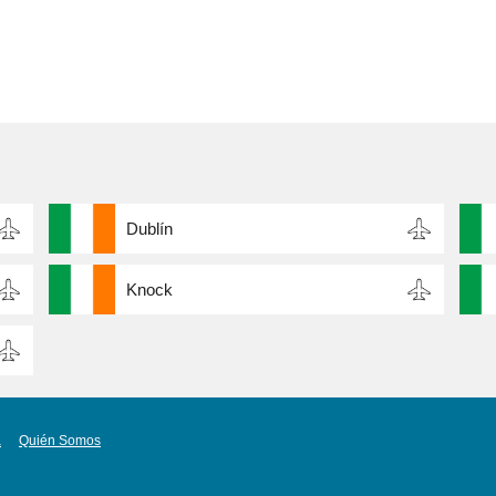
Dublín
Knock
a
Quién Somos