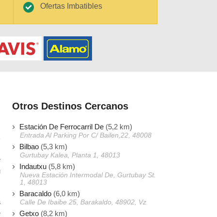
Ofertas Imbatibles
Otros Destinos Cercanos
Estación De Ferrocarril De
(5,2 km)
Entrada Al Parking Por C/ Bailen,22, 48008
Bilbao
(5,3 km)
Gurtubay Kalea, Planta 1, 48013
e
Indautxu
(5,8 km)
u
Nueva Estación Intermodal De, Gurtubay St.
1, 48013
Baracaldo
(6,0 km)
a
Calle De Ibaibe 25, Barakaldo, 48902, Vz
e
Getxo
(8,2 km)