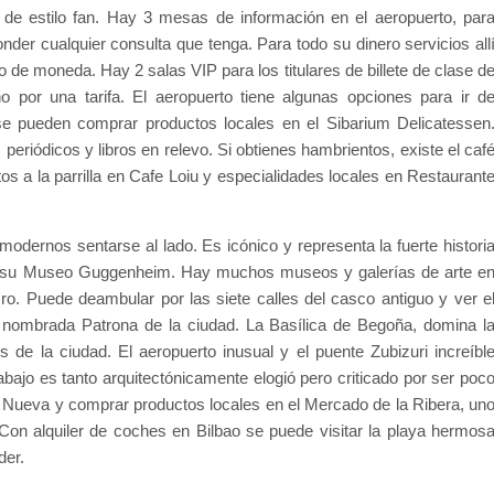
 de estilo fan. Hay 3 mesas de información en el aeropuerto, par
der cualquier consulta que tenga. Para todo su dinero servicios all
de moneda. Hay 2 salas VIP para los titulares de billete de clase d
por una tarifa. El aeropuerto tiene algunas opciones para ir d
se pueden comprar productos locales en el Sibarium Delicatessen
eriódicos y libros en relevo. Si obtienes hambrientos, existe el caf
os a la parrilla en Cafe Loiu y especialidades locales en Restaurant
modernos sentarse al lado. Es icónico y representa la fuerte histori
r su Museo Guggenheim. Hay muchos museos y galerías de arte e
ro. Puede deambular por las siete calles del casco antiguo y ver e
e nombrada Patrona de la ciudad. La Basílica de Begoña, domina l
 de la ciudad. El aeropuerto inusual y el puente Zubizuri increíbl
bajo es tanto arquitectónicamente elogió pero criticado por ser poc
za Nueva y comprar productos locales en el Mercado de la Ribera, un
on alquiler de coches en Bilbao se puede visitar la playa hermos
der.