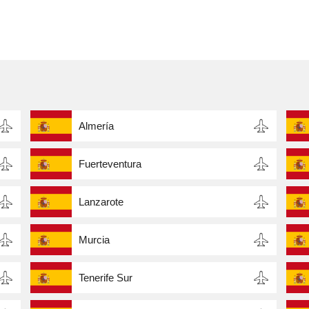
Almería
Fuerteventura
Lanzarote
Murcia
Tenerife Sur