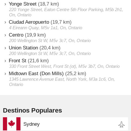
Yonge Street
(18,7 km)
220 Yonge Street, Eaton Centre 5th Floor Parking, M5b 2h1,
On, Ontario
Ciudad Aeropuerto
(19,7 km)
4 Eireann Quay, M5v 1a1, On, Ontario
Centro
(19,9 km)
200 Wellington St W, M5v 3c7, On, Ontario
Union Station
(20,4 km)
200 Wellington St W, M5v 3c7, On, Ontario
Front St
(21,6 km)
330 Front Street West, Front St (ot), M5v 3b7, On, Ontario
Midtown East (Don Mills)
(25,2 km)
1345 Lawrence Avenue East, North York, M3a 1c6, On,
Ontario
Destinos Populares
Sydney