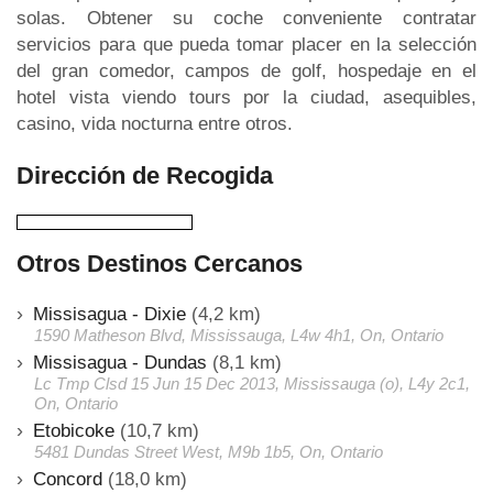
solas. Obtener su coche conveniente contratar
servicios para que pueda tomar placer en la selección
del gran comedor, campos de golf, hospedaje en el
hotel vista viendo tours por la ciudad, asequibles,
casino, vida nocturna entre otros.
Dirección de Recogida
Otros Destinos Cercanos
Missisagua - Dixie
(4,2 km)
1590 Matheson Blvd, Mississauga, L4w 4h1, On, Ontario
Missisagua - Dundas
(8,1 km)
Lc Tmp Clsd 15 Jun 15 Dec 2013, Mississauga (o), L4y 2c1,
On, Ontario
Etobicoke
(10,7 km)
5481 Dundas Street West, M9b 1b5, On, Ontario
Concord
(18,0 km)