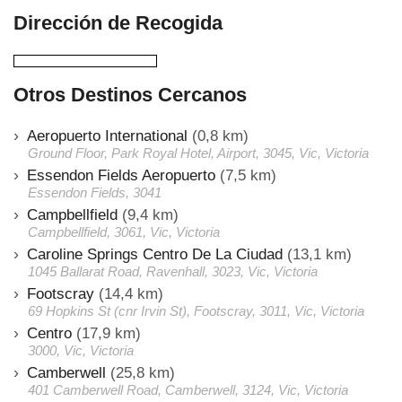
Dirección de Recogida
Otros Destinos Cercanos
Aeropuerto International
(0,8 km)
Ground Floor, Park Royal Hotel, Airport, 3045, Vic, Victoria
Essendon Fields Aeropuerto
(7,5 km)
Essendon Fields, 3041
Campbellfield
(9,4 km)
Campbellfield, 3061, Vic, Victoria
Caroline Springs Centro De La Ciudad
(13,1 km)
1045 Ballarat Road, Ravenhall, 3023, Vic, Victoria
Footscray
(14,4 km)
69 Hopkins St (cnr Irvin St), Footscray, 3011, Vic, Victoria
Centro
(17,9 km)
3000, Vic, Victoria
Camberwell
(25,8 km)
401 Camberwell Road, Camberwell, 3124, Vic, Victoria