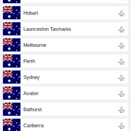
Hobart
Launceston Tasmania
Melbourne
Perth
Sydney
Avalon
Bathurst
Canberra