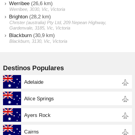
Werribee
(26,6 km)
Werribee, 3030, Vic, Victoria
Brighton
(28,2 km)
Christer (australia) Pty Ltd, 209 Nepean Highway,
Gardenvale, 3185, Vic, Victoria
Blackburn
(30,9 km)
Blackburn, 3130, Vic, Victoria
Destinos Populares
Adelaide
Alice Springs
Ayers Rock
Cairns